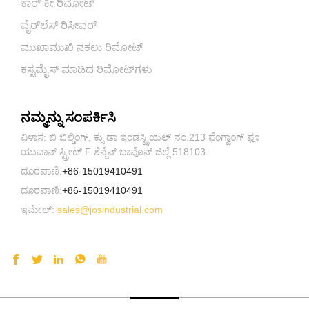
ಕಾರ್ ಕೀ ರಿಮೋಟ್
ವೈರ್‌ಲೆಸ್ ರಿಸೀವರ್
ಮುಖಾಮುಖಿ ನಕಲು ರಿಮೋಟ್
ಕಸ್ಟಮೈಸ್ ಮಾಡಿದ ರಿಮೋಟ್‌ಗಳು
ನಮ್ಮನ್ನು ಸಂಪರ್ಕಿಸಿ
ವಿಳಾಸ: ಬಿ ಬಿಲ್ಡಿಂಗ್, ಕ್ಸು ಡಾ ಇಂಡಸ್ಟ್ರಿಯಲ್ ನಂ.213 ಫೆಂಗ್ವಾಂಗ್ ಫೂ
ಯುವಾನ್ ಸ್ಟ್ರೀಟ್ F ಶೆನ್ಜೆನ್ ಬಾವೊನ್ ಜಿಲ್ಲೆ 518103
ದೂರವಾಣಿ:
+86-15019410491
ದೂರವಾಣಿ:
+86-15019410491
ಇಮೇಲ್:
sales@josindustrial.com